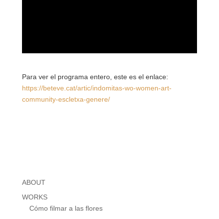
Para ver el programa entero, este es el enlace:
https://beteve.cat/artic/indomitas-wo-women-art-
community-escletxa-genere/
ABOUT
WORKS
Cómo filmar a las flores