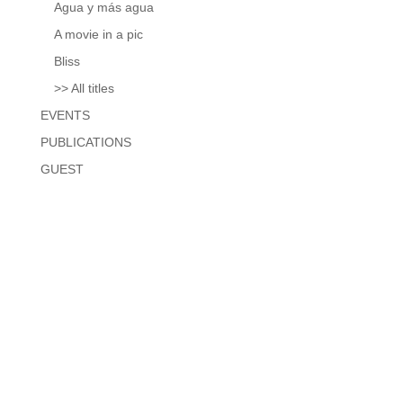
Agua y más agua
A movie in a pic
Bliss
>> All titles
EVENTS
PUBLICATIONS
GUEST
Diseñado por Francesca Svampa con la ayudita de